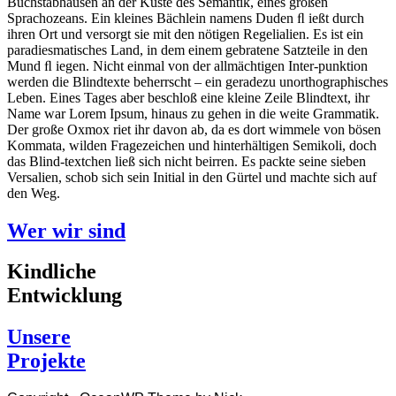
Buchstabhausen an der Küste des Semantik, eines großen
Sprachozeans. Ein kleines Bächlein namens Duden ﬂ ießt durch
ihren Ort und versorgt sie mit den nötigen Regelialien. Es ist ein
paradiesmatisches Land, in dem einem gebratene Satzteile in den
Mund ﬂ iegen. Nicht einmal von der allmächtigen Inter-punktion
werden die Blindtexte beherrscht – ein geradezu unorthographisches
Leben. Eines Tages aber beschloß eine kleine Zeile Blindtext, ihr
Name war Lorem Ipsum, hinaus zu gehen in die weite Grammatik.
Der große Oxmox riet ihr davon ab, da es dort wimmele von bösen
Kommata, wilden Fragezeichen und hinterhältigen Semikoli, doch
das Blind-textchen ließ sich nicht beirren. Es packte seine sieben
Versalien, schob sich sein Initial in den Gürtel und machte sich auf
den Weg.
Wer wir sind
Kindliche
Entwicklung
Unsere
Projekte